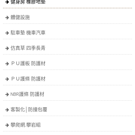
健身房 橡膠地墊
體健設施
駐車墊 機車汽車
仿真草 四季長青
ＰＵ護板 防護材
ＰＵ護條 防護材
NBR護條 防護材
客製化│防撞包覆
攀爬網.攀岩組