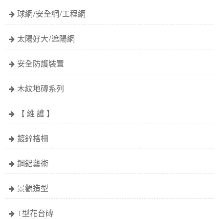
球網/安全網/工程網
太陽好大/遮陽網
安全防護裝置
木紋地磚系列
【 維 護 】
鍍鋅格柵
鋼鋁藝術
景觀造型
T型花台磚