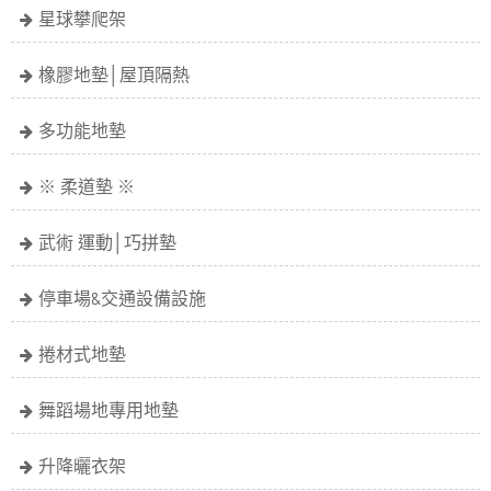
星球攀爬架
橡膠地墊│屋頂隔熱
多功能地墊
※ 柔道墊 ※
武術 運動│巧拼墊
停車場&交通設備設施
捲材式地墊
舞蹈場地專用地墊
升降曬衣架