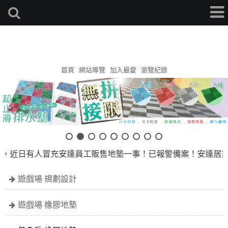
安達地墊家
首頁
網站導覽
加入最愛
瀏覽紀錄
，近日有人冒充安達員工販售地墊一事！已報警備案！安達居家絕
遊戲場 規劃設計
遊戲場 橡膠地墊