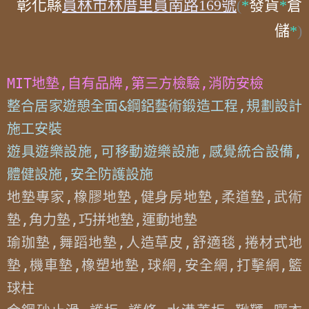
彰化縣
員林市林厝里員南路169號
(
*
發貨
*
倉
儲
*
)
MIT地墊,自有品牌,第三方檢驗,消防安檢
整合居家遊憩全面&鋼鋁藝術鍛造工程,規劃設計
施工安裝

遊具遊樂設施,可移動遊樂設施,感覺統合設備,
體健設施,安全防護設施
地墊專家,橡膠地墊,健身房地墊,柔道墊,武術
墊,角力墊,巧拼地墊,運動地墊

瑜珈墊,舞蹈地墊,人造草皮,舒適毯,捲材式地
墊,機車墊,橡塑地墊,球網,安全網,打擊網,籃
球柱
