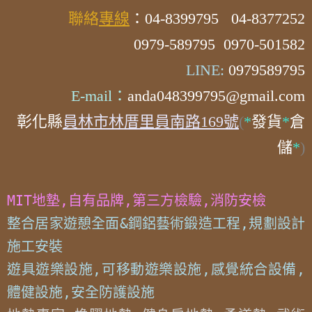
聯絡
專線
：04-8399795
04-8377252
0979-589795 0970-501582
LINE:
0979589795
E-mail：
anda048399795@gmail.com
彰化縣
員林市林厝里員南路169號
(
*
發貨
*
倉
儲
*
)
MIT地墊,自有品牌,第三方檢驗,消防安檢
整合居家遊憩全面&鋼鋁藝術鍛造工程,規劃設計
施工安裝

遊具遊樂設施,可移動遊樂設施,感覺統合設備,
體健設施,安全防護設施