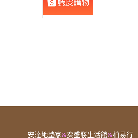
安達
地墊家
&
奕盛勝生活館
&
柏易行