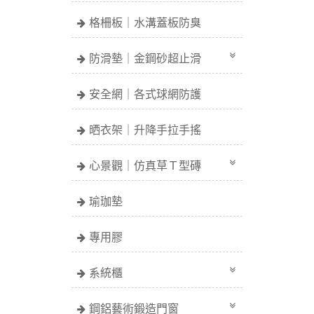
格柵板｜水溝蓋板防臭
防滑墊｜金鋼砂超止滑
安全網｜各式球網防護
晒衣架｜升降手拉手搖
心景觀｜仿真草Ｔ型磚
瑜珈墊
專用膠
系統櫃
鋼鋁藝術鍛造門窗