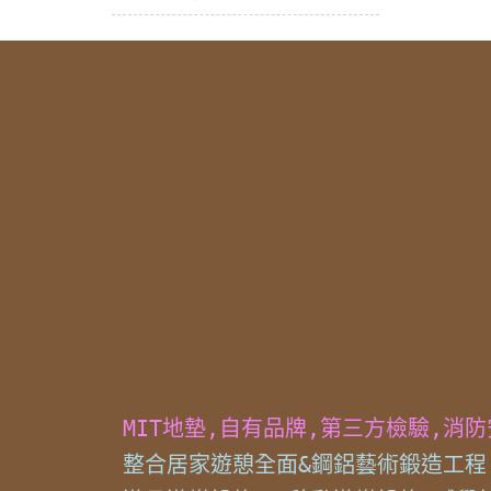
MIT地墊,自有品牌,第三方檢驗,消
整合居家遊憩全面&鋼鋁藝術鍛造工程,