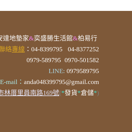
安達
地墊家
&
奕盛勝生活館
&
柏易行
聯絡
專線
：04-8399795
04-8377252
0979-589795 0970-501582
LINE:
0979589795
E-mail：
anda048399795@gmail.com
市林厝里員南路169號
(
*
發貨
*
倉儲
*
)