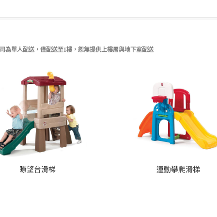
公司為單人配送，僅配送至1樓，恕無提供上樓層與地下室配送
瞭望台滑梯
運動攀爬滑梯