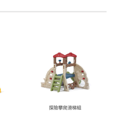
探險攀爬滑梯組