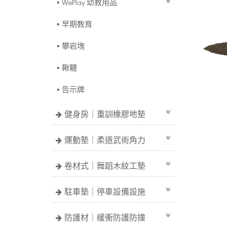
WePlay 幼教用品
早期教育
攀岩塊
鞦韆
告示牌
健身房｜重訓橡膠地墊
運動墊｜柔道武術角力
卷材式｜舞蹈木紋工墊
駐車墊｜停車設備設施
防護材｜緩衝防護防撞