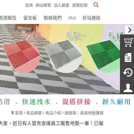
首頁
網站導覽
加入最愛
瀏覽紀錄
檢測報告
留言板
聯絡我們
FAQ
好站連結
首頁
商品櫥窗
商品介紹
遊戲場｜遊具地墊體健
，近日有人冒充安達員工販售地墊一事！已報警備案！安達居家絕