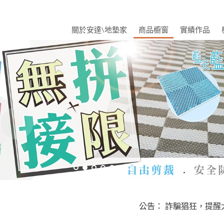
關於安達\地墊家
商品櫥窗
實績作品
公告： 詐騙猖狂，提醒大家