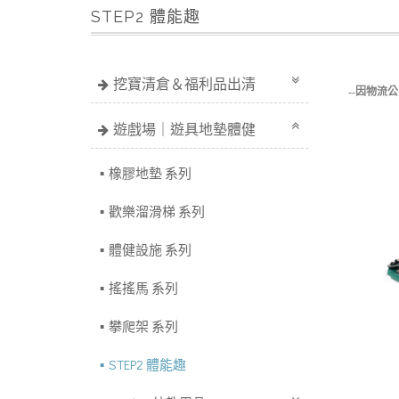
STEP2 體能趣
挖寶清倉＆福利品出清
--因物流
遊戲場｜遊具地墊體健
橡膠地墊 系列
歡樂溜滑梯 系列
體健設施 系列
搖搖馬 系列
攀爬架 系列
STEP2 體能趣