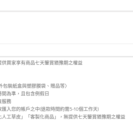
提供買家享有商品七天鑒賞猶豫期之權益
外包裝紙盒與塑膠膜袋、贈品等〉
時間為準，且包含例假日
貨服務
入您的帳戶之中(退款時間約需5-10個工作天)
化人工草皮」「客製化商品」，無提供七天鑒賞猶豫期之權益