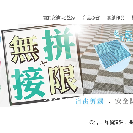
關於安達\地墊家
商品櫥窗
實績作品
公告： 詐騙猖狂，提醒大