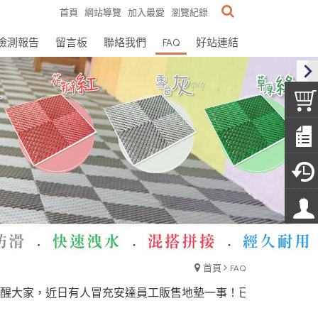
首頁
網站導覽
加入最愛
瀏覽紀錄
檢測報告
留言板
聯絡我們
FAQ
好站連結
首頁
FAQ
家，近日有人冒充安達員工販售地墊一事！已報警備案！安達居