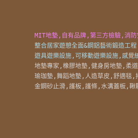
MIT地墊,自有品牌,第三方檢驗,消
整合居家遊憩全面&鋼鋁藝術鍛造工程,
遊具遊樂設施,可移動遊樂設施,感覺
地墊專家,橡膠地墊,健身房地墊,柔道
瑜珈墊,舞蹈地墊,人造草皮,舒適毯,
金鋼砂止滑,護板,護條,水溝蓋板,鞦