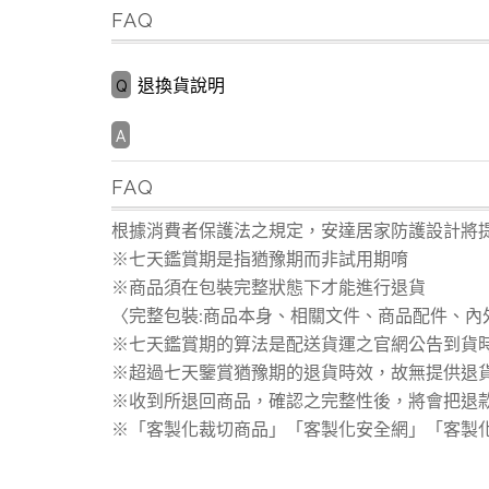
FAQ
退換貨說明
FAQ
根據消費者保護法之規定，安達居家防護設計將
※七天鑑賞期是指猶豫期而非試用期唷
※商品須在包裝完整狀態下才能進行退貨
〈完整包裝:商品本身、相關文件、商品配件、內
※七天鑑賞期的算法是配送貨運之官網公告到貨
※超過七天鑒賞猶豫期的退貨時效，故無提供退
※收到所退回商品，確認之完整性後，將會把退款匯
※「客製化裁切商品」「客製化安全網」「客製