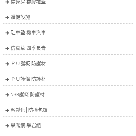
健身房 橡膠地墊
體健設施
駐車墊 機車汽車
仿真草 四季長青
ＰＵ護板 防護材
ＰＵ護條 防護材
NBR護條 防護材
客製化│防撞包覆
攀爬網.攀岩組