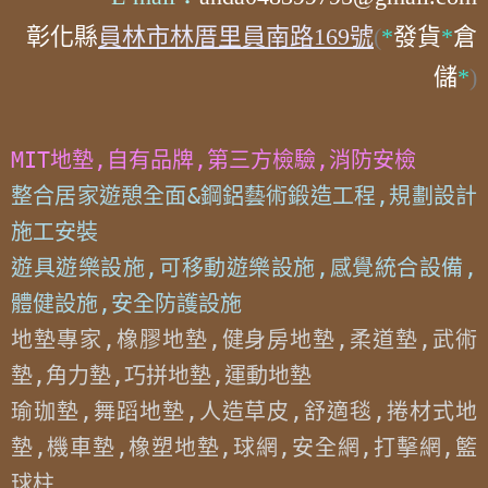
彰化縣
員林市林厝里員南路169號
(
*
發貨
*
倉
儲
*
)
MIT地墊,自有品牌,第三方檢驗,消防安檢
整合居家遊憩全面&鋼鋁藝術鍛造工程,規劃設計
施工安裝

遊具遊樂設施,可移動遊樂設施,感覺統合設備,
體健設施,安全防護設施
地墊專家,橡膠地墊,健身房地墊,柔道墊,武術
墊,角力墊,巧拼地墊,運動地墊

瑜珈墊,舞蹈地墊,人造草皮,舒適毯,捲材式地
墊,機車墊,橡塑地墊,球網,安全網,打擊網,籃
球柱
