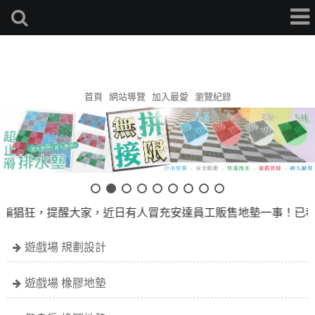
安達地墊家
首頁
網站導覽
加入最愛
瀏覽紀錄
騙猖狂，提醒大家，近日有人冒充安達員工販售地墊一事！已報警
遊戲場 規劃設計
遊戲場 橡膠地墊