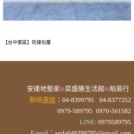
【台中東區】防撞包覆
安達
地墊家
&
奕盛勝生活館
&
柏易行
聯絡
專線
：04-8399795
04-8377252
0979-589795 0970-501582
LINE:
0979589795
E-mail：
anda048399795@gmail.com