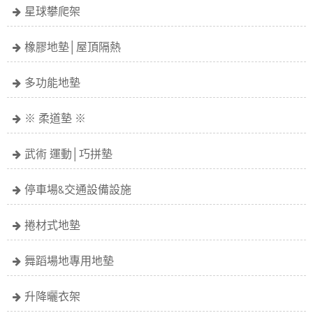
星球攀爬架
橡膠地墊│屋頂隔熱
多功能地墊
※ 柔道墊 ※
武術 運動│巧拼墊
停車場&交通設備設施
捲材式地墊
舞蹈場地專用地墊
升降曬衣架