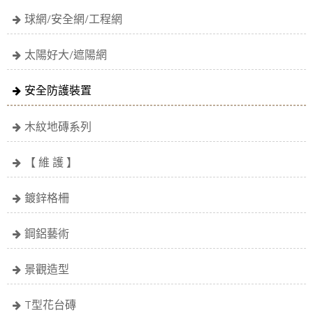
球網/安全網/工程網
太陽好大/遮陽網
安全防護裝置
木紋地磚系列
【 維 護 】
鍍鋅格柵
鋼鋁藝術
景觀造型
T型花台磚