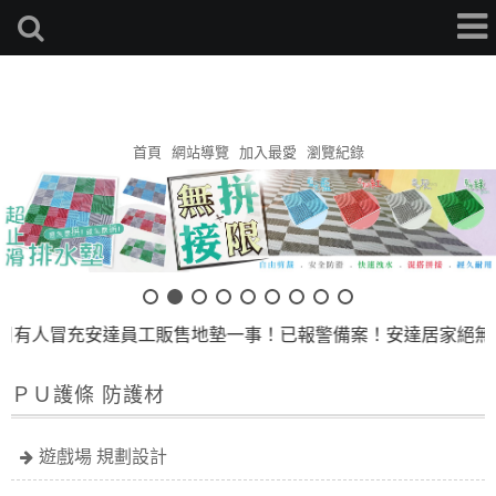
安達地墊家
首頁
網站導覽
加入最愛
瀏覽紀錄
有人冒充安達員工販售地墊一事！已報警備案！安達居家絕無以個
ＰＵ護條 防護材
遊戲場 規劃設計