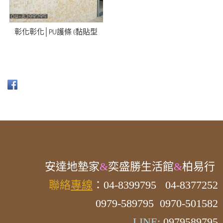
彰化彰化│PU護條 (黏貼型
安達
地墊家
&
奕盛勝生活館
&
柏易行
聯絡
專線
：04-8399795
04-8377252
0979-589795 0970-501582
LINE:
0979589795