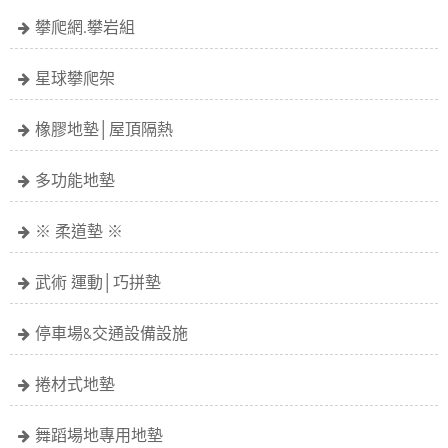
攀爬網.攀岩組
星球攀爬架
橡膠地墊│屋頂隔熱
多功能地墊
※ 柔道墊 ※
武術 運動│巧拼墊
停車場&交通設備設施
捲材式地墊
舞蹈場地專用地墊