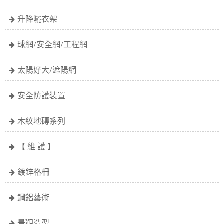
升降曬衣架
球網/安全網/工程網
太陽好大/遮陽網
安全防護裝置
木紋地磚系列
【 維 護 】
鍍鋅格柵
鋼鋁藝術
景觀造型