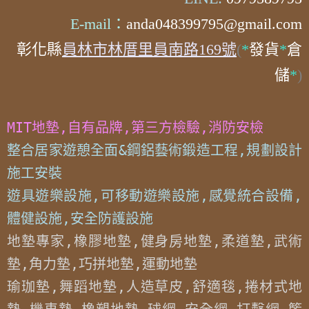
E-mail：
anda048399795@gmail.com
彰化縣
員林市林厝里員南路169號
(
*
發貨
*
倉
儲
*
)
MIT地墊,自有品牌,第三方檢驗,消防安檢
整合居家遊憩全面&鋼鋁藝術鍛造工程,規劃設計
施工安裝

遊具遊樂設施,可移動遊樂設施,感覺統合設備,
體健設施,安全防護設施
地墊專家,橡膠地墊,健身房地墊,柔道墊,武術
墊,角力墊,巧拼地墊,運動地墊

瑜珈墊,舞蹈地墊,人造草皮,舒適毯,捲材式地