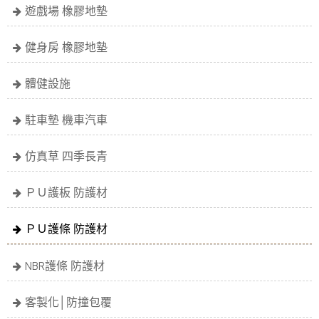
遊戲場 橡膠地墊
健身房 橡膠地墊
體健設施
駐車墊 機車汽車
仿真草 四季長青
ＰＵ護板 防護材
ＰＵ護條 防護材
NBR護條 防護材
客製化│防撞包覆